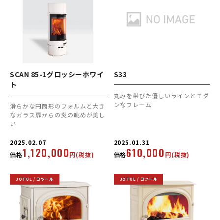
SCAN 85-1グロッシーホワイ
S33
ト
丸みを帯びた優しいラインとモダ
ンなフレーム
滑らかな円筒形のフォルムと大き
なガラス扉からの炎の眺めが美し
い
2025.02.07
2025.01.31
1,120,000
610,000
価格
円(税抜)
価格
円(税抜)
JOTUL / ヨツール
JOTUL / ヨツール