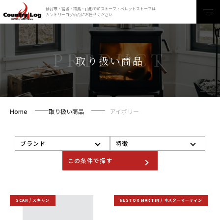
仙台市・宮城・福島・山形で薪ストーブ・ペレットストーブは
カントリーログ仙台にお任せください
取り扱い商品
取り扱い商品
アイボリー
Home
ブランド
特徴
SCAN / スキャン
NESTOR MARTIN / ネスターマーティン