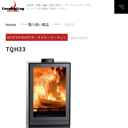
仙台市・宮城・福島・山形で薪ストーブ・ペレットストーブは
カントリーログ仙台にお任せください
取り扱い商品
TQH33
Home
NESTOR MARTIN / ネスターマーティン
2025-02-07
TQH33